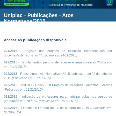
Uniplac
- Publicações - Atos
Normativos/2015
Acesse as publicações disponíveis
024/2015
- Registro dos projetos de extensão empreendidos por
docentes/extensionistas
(Publicado em:
24/11/2015
)
023/2015
- Regulamenta o período de recesso e férias coletivas
(Publicado
em:
24/11/2015
)
022/2015
- Reestrutura o Ato Normativo nº 015, publicado em 22 de julho de
2015
(Publicado em:
13/11/2015
)
022/2015
- ANEXO - Check List Projetos de Pesquisa Fomentos Externos
(Publicado em:
13/11/2015
)
021/2015
- Indicação de professores para ministrar aulas nos cursos de
graduação da UNIPLAC
(Publicado em:
06/11/2015
)
020/2015
- Expediente Feriado de 12 de outubro de 2015
(Publicado em:
05/10/2015
)