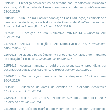
019/2015
- Presença dos docentes na semana dos Trabalhos de Iniciação à
Pesquisa, XVIII Jornada de Ensino, Pesquisa e Extensão
(Publicado em:
23/09/2015
)
018/2015
- Atribui ao (a) Coordenador (a) de Pós-Graduação, a competência
para assinar declarações e históricos de Cursos de Pós-Graduação Lato
Sensu e Stricto Sensu
(Publicado em:
21/09/2015
)
017/2015
- Reedição do Ato Normativo nº021/2014
(Publicado em:
07/08/2015
)
017/2015
- ANEXO I - Reedição do Ato Normativo nº021/2014
(Publicado
em:
07/08/2015
)
016/2015
- Atividades pedagógicas no período da XIX Mostra de Trabalhos
de Iniciação à Pesquisa
(Publicado em:
04/08/2015
)
015/2015
- Acompanhamento e registro das pesquisas empreendidas por
docentes/pesquisadores da UNIPLAC
(Publicado em:
22/07/2015
)
014/2015
- Normatização para controle de despesas
(Publicado em:
16/07/2015
)
013/2015
- Alteração de datas de eventos no Calendário Acadêmico
(Publicado em:
15/07/2015
)
012/2015
- Retifica o Art. 2º do Ato Normativo 005, de 29 de abril de 2015
(Publicado em:
24/06/2015
)
011/2015
- Alteração da matrícula de Veteranos no Calendário Acadêmico