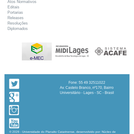
Atos Normativos
Editais
Portarias
Releases
Resoluções
Diplomados
Fone: 55 49 32511022
Av. Castelo Branco, nº170, Bairro
Universitário - Lages - SC - Brasil
© 2026 - Universidade do Planalto Catarinense, desenvolvido por: Núcleo de