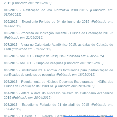
2015
(Publicado em:
19/06/2015
)
010/2015
- Retificação do Ato Normativo nº008/2015
(Publicado em:
03/06/2015
)
009/2015
- Expediente Feriado de 04 de junho de 2015
(Publicado em:
01/06/2015
)
008/2015
- Processo de Indicação Docente - Cursos de Graduação 2015/2
(Publicado em:
21/05/2015
)
007/2015
- Altera no Calendário Acadêmico 2015, as datas de Colação de
Grau
(Publicado em:
18/05/2015
)
006/2015
- ANEXO I - Projeto de Pesquisa
(Publicado em:
18/05/2015
)
006/2015
- ANEXO II - Grupo de Pesquisa
(Publicado em:
18/05/2015
)
006/2015
- Institucionaliza e aprova os formulários para padronização de
certificados de projetos de pesquisa
(Publicado em:
18/05/2015
)
005/2015
- Regulamenta os Núcleos Docentes Estruturantes – NDEs, dos
Cursos de Graduação da UNIPLAC
(Publicado em:
29/04/2015
)
004/2015
- Altera a data do Processo Seletivo do Calendário Acadêmico
2015
(Publicado em:
28/04/2015
)
003/2015
- Expediente Feriado de 21 de abril de 2015
(Publicado em:
16/04/2015
)
002/2015
- Delega a EFPereira, Gerente de Controladoria, quando na