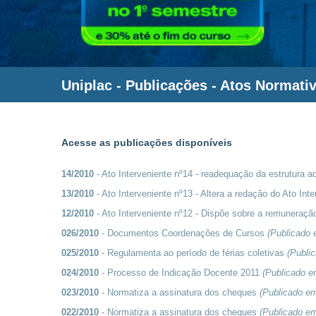
Uniplac
- Publicações - Atos Normati
Acesse as publicações disponíveis
14/2010
- Ato Interveniente nº14 - readequação da estrutura 
13/2010
- Ato Interveniente nº13 - Altera a redação do Ato Int
12/2010
- Ato Interveniente nº12 - Dispõe sobre a remuneraçã
026/2010
- Documentos Coordenações de Cursos
(Publicado
025/2010
- Regulamenta ao período de férias coletivas
(Publi
024/2010
- Processo de Indicação Docente 2011
(Publicado 
023/2010
- Normatiza a assinatura dos cheques
(Publicado e
022/2010
- Normatiza a assinatura dos cheques
(Publicado e