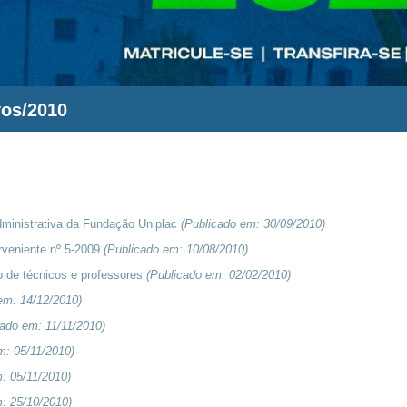
vos/2010
administrativa da Fundação Uniplac
(Publicado em:
30/09/2010
)
erveniente nº 5-2009
(Publicado em:
10/08/2010
)
o de técnicos e professores
(Publicado em:
02/02/2010
)
 em:
14/12/2010
)
cado em:
11/11/2010
)
em:
05/11/2010
)
m:
05/11/2010
)
m:
25/10/2010
)