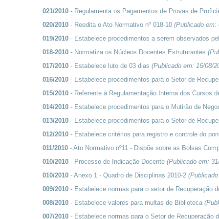
021/2010
- Regulamenta os Pagamentos de Provas de Profici
020/2010
- Reedita o Ato Normativo nº 018-10
(Publicado em:
019/2010
- Estabelece procedimentos a serem observados pe
018-2010
- Normatiza os Núcleos Docentes Estruturantes
(Pu
017/2010
- Estabelece luto de 03 dias
(Publicado em:
16/08/2
016/2010
- Estabelece procedimentos para o Setor de Recupe
015/2010
- Referente à Regulamentação Interna dos Cursos 
014/2010
- Estabelece procedimentos para o Mutirão de Neg
013/2010
- Estabelece procedimentos para o Setor de Recupe
012/2010
- Estabelece critérios para registro e controle do po
011/2010
- Ato Normativo nº11 - Dispõe sobre as Bolsas Co
010/2010
- Processo de Indicação Docente
(Publicado em:
31
010/2010
- Anexo 1 - Quadro de Disciplinas 2010-2
(Publicad
009/2010
- Estabelece normas para o setor de Recuperação d
008/2010
- Estabelece valores para multas de Biblioteca
(Pub
007/2010
- Estabelece normas para o Setor de Recuperação 