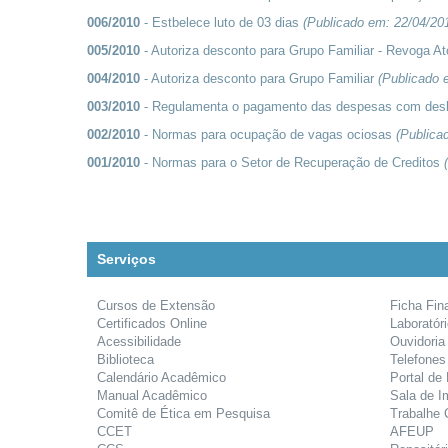
006/2010
- Estbelece luto de 03 dias
(Publicado em:
22/04/20
005/2010
- Autoriza desconto para Grupo Familiar - Revoga A
004/2010
- Autoriza desconto para Grupo Familiar
(Publicado
003/2010
- Regulamenta o pagamento das despesas com de
002/2010
- Normas para ocupação de vagas ociosas
(Publica
001/2010
- Normas para o Setor de Recuperação de Creditos
Serviços
Cursos de Extensão
Ficha Fin
Certificados Online
Laboratór
Acessibilidade
Ouvidoria
Biblioteca
Telefones
Calendário Acadêmico
Portal de
Manual Acadêmico
Sala de I
Comitê de Ética em Pesquisa
Trabalhe
CCET
AFEUP