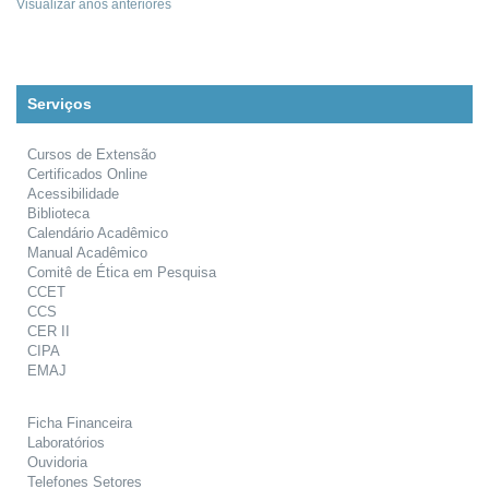
Visualizar anos anteriores
Serviços
Cursos de Extensão
Certificados Online
Acessibilidade
Biblioteca
Calendário Acadêmico
Manual Acadêmico
Comitê de Ética em Pesquisa
CCET
CCS
CER II
CIPA
EMAJ
Ficha Financeira
Laboratórios
Ouvidoria
Telefones Setores