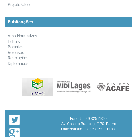
Projeto Óleo
Publicações
Atos Normativos
Editais
Portarias
Releases
Resoluções
Diplomados
Fone: 55 49 32511022
Av. Castelo Branco, nº170, Bairro
Universitário - Lages - SC - Brasil