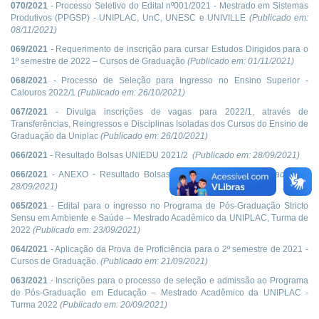
070/2021
- Processo Seletivo do Edital nº001/2021 - Mestrado em Sistemas
Produtivos (PPGSP) - UNIPLAC, UnC, UNESC e UNIVILLE
(Publicado em:
08/11/2021
)
069/2021
- Requerimento de inscrição para cursar Estudos Dirigidos para o
1º semestre de 2022 – Cursos de Graduação
(Publicado em:
01/11/2021
)
068/2021
- Processo de Seleção para Ingresso no Ensino Superior -
Calouros 2022/1
(Publicado em:
26/10/2021
)
067/2021
- Divulga inscrições de vagas para 2022/1, através de
Transferências, Reingressos e Disciplinas Isoladas dos Cursos do Ensino de
Graduação da Uniplac
(Publicado em:
26/10/2021
)
066/2021
- Resultado Bolsas UNIEDU 2021/2
(Publicado em:
28/09/2021
)
066/2021
- ANEXO - Resultado Bolsas UNIEDU 2021/2
(Publicado em:
28/09/2021
)
065/2021
- Edital para o ingresso no Programa de Pós-Graduação Stricto
Sensu em Ambiente e Saúde – Mestrado Acadêmico da UNIPLAC, Turma de
2022
(Publicado em:
23/09/2021
)
064/2021
- Aplicação da Prova de Proficiência para o 2º semestre de 2021 -
Cursos de Graduação.
(Publicado em:
21/09/2021
)
063/2021
- Inscrições para o processo de seleção e admissão ao Programa
de Pós-Graduação em Educação – Mestrado Acadêmico da UNIPLAC -
Turma 2022
(Publicado em:
20/09/2021
)