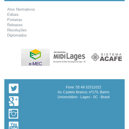
Atos Normativos
Editais
Portarias
Releases
Resoluções
Diplomados
Fone: 55 49 32511022
Av. Castelo Branco, nº170, Bairro
Universitário - Lages - SC - Brasil