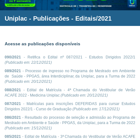
Uniplac
- Publicações - Editais/2021
Acesse as publicações disponíveis
090/2021
- Retifica o Edital nº 087/2021 - Estudos Dirigidos 2022/1
(Publicado em:
22/12/2021
)
089/2021
- Processo de ingresso no Programa de Mestrado em Ambiente
de Saúde - PPGAS, área Interdiciplinar, da Uniplac, para a Turma de 2022
(Publicado em:
20/12/2021
)
088/2021
- Edital de Matrícula - 4ª Chamada do Vestibular de Verão
ACAFE 2022 - Medicina Uniplac
(Publicado em:
20/12/2021
)
087/2021
- Matrículas para inscrições DEFERIDAS para cursar Estudos
Dirigidos 2022/1 - Curso de Graduação
(Publicado em:
17/12/2021
)
086/2021
- Resultado do processo de seleção e admissão ao Programa de
Mestrado em Ambiente e Saúde - PPGAS, da Uniplac, para a Turma de 2022
(Publicado em:
15/12/2021
)
085/2021
- Edital de Matrícula - 3ª Chamada do Vestibular de Verão ACAFE