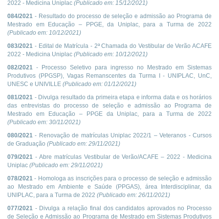
2022 - Medicina Uniplac
(Publicado em:
15/12/2021
)
084/2021
- Resultado do processo de seleção e admissão ao Programa de
Mestrado em Educação – PPGE, da Uniplac, para a Turma de 2022
(Publicado em:
10/12/2021
)
083/2021
- Edital de Matrícula - 2ª Chamada do Vestibular de Verão ACAFE
2022 - Medicina Uniplac
(Publicado em:
10/12/2021
)
082/2021
- Processo Seletivo para ingresso no Mestrado em Sistemas
Produtivos (PPGSP), Vagas Remanscentes da Turma I - UNIPLAC, UnC,
UNESC e UNIVILLE
(Publicado em:
01/12/2021
)
081/2021
- Divulga resultado da primeira etapa e informa data e os horários
das entrevistas do processo de seleção e admissão ao Programa de
Mestrado em Educação – PPGE da Uniplac, para a Turma de 2022
(Publicado em:
30/11/2021
)
080/2021
- Renovação de matrículas Uniplac 2022/1 – Veteranos - Cursos
de Graduação
(Publicado em:
29/11/2021
)
079/2021
- Abre matrículas Vestibular de Verão/ACAFE – 2022 - Medicina
Uniplac
(Publicado em:
29/11/2021
)
078/2021
- Homologa as inscrições para o processo de seleção e admissão
ao Mestrado em Ambiente e Saúde (PPGAS), área Interdisciplinar, da
UNIPLAC, para a Turma de 2022
(Publicado em:
26/11/2021
)
077/2021
- Divulga a relação final dos candidatos aprovados no Processo
de Seleção e Admissão ao Programa de Mestrado em Sistemas Produtivos