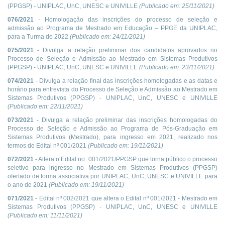
(PPGSP) - UNIPLAC, UnC, UNESC e UNIVILLE
(Publicado em:
25/11/2021
)
076/2021
- Homologação das inscrições do processo de seleção e
admissão ao Programa de Mestrado em Educação – PPGE da UNIPLAC,
para a Turma de 2022
(Publicado em:
24/11/2021
)
075/2021
- Divulga a relação preliminar dos candidatos aprovados no
Processo de Seleção e Admissão ao Mestrado em Sistemas Produtivos
(PPGSP) - UNIPLAC, UnC, UNESC e UNIVILLE
(Publicado em:
23/11/2021
)
074/2021
- Divulga a relação final das inscrições homologadas e as datas e
horário para entrevista do Processo de Seleção e Admissão ao Mestrado em
Sistemas Produtivos (PPGSP) - UNIPLAC, UnC, UNESC e UNIVILLE
(Publicado em:
22/11/2021
)
073/2021
- Divulga a relação preliminar das inscrições homologadas do
Processo de Seleção e Admissão ao Programa de Pós-Graduação em
Sistemas Produtivos (Mestrado), para ingresso em 2021, realizado nos
termos do Edital nº 001/2021
(Publicado em:
19/11/2021
)
072/2021
- Altera o Edital no. 001/2021/PPGSP que torna público o processo
seletivo para ingresso no Mestrado em Sistemas Produtivos (PPGSP)
ofertado de forma associativa por UNIPLAC, UnC, UNESC e UNIVILLE para
o ano de 2021
(Publicado em:
19/11/2021
)
071/2021
- Edital nº 002/2021 que altera o Edital nº 001/2021 - Mestrado em
Sistemas Produtivos (PPGSP) - UNIPLAC, UnC, UNESC e UNIVILLE
(Publicado em:
11/11/2021
)