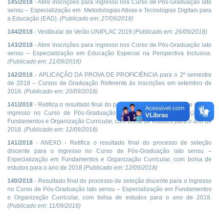
145/2018
- Abre inscrições para ingresso nos Curso de Pós-Graduação lato
sensu – Especialização em Metodologias Ativas e Tecnologias Digitais para
a Educação (EAD).
(Publicado em:
27/09/2018
)
144/2018
- Vestibular de Verão UNIPLAC 2019
(Publicado em:
26/09/2018
)
143/2018
- Abre inscrições para ingresso nos Curso de Pós-Graduação lato
sensu – Especialização em Educação Especial na Perspectiva Inclusiva.
(Publicado em:
21/09/2018
)
142/2018
- APLICAÇÃO DA PROVA DE PROFICIÊNCIA para o 2º semestre
de 2018 – Cursos de Graduação Referente às inscrições em setembro de
2018.
(Publicado em:
20/09/2018
)
141/2018
- Retifica o resultado final do processo de seleção discente para o
ingresso no Curso de Pós-Graduação lato sensu – Especialização em
Fundamentos e Organização Curricular, com bolsa de estudos para o ano de
2018.
(Publicado em:
12/09/2018
)
141/2018
- ANEXO - Retifica o resultado final do processo de seleção
discente para o ingresso no Curso de Pós-Graduação lato sensu –
Especialização em Fundamentos e Organização Curricular, com bolsa de
estudos para o ano de 2018
(Publicado em:
12/09/2018
)
140/2018
- Resultado final do processo de seleção discente para o ingresso
no Curso de Pós-Graduação lato sensu – Especialização em Fundamentos
e Organização Curricular, com bolsa de estudos para o ano de 2018.
(Publicado em:
11/09/2018
)