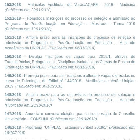
153/2018
- Matrículas Vestibular de Verão/ACAFE - 2019 - Medicina
(Publicado em:
20/11/2018
)
152/2018
- Homologa Inscrições do processo de seleção e admissão ao
Programa de Pós-Graduação em Educação – Mestrado - Turma 2019
(Publicado em:
13/11/2018
)
151/2018
- Amplia prazo para as inscrições do processo de seleção e
admissão ao Programa de Pós-Graduação em Educação – Mestrado
Acadêmico da UNIPLAC.
(Publicado em:
06/11/2018
)
150/2018
- Divulga inscrições de vagas para 2019/1, através de
Transferências, Reingressos e Disciplinas Isoladas dos Cursos do Ensino de
Graduação da UNIPLAC.
(Publicado em:
06/11/2018
)
149/2018
- Prorroga prazo para as inscrições e altera nº vagas oferecidas no
curso de Psicologia, do Edital nº 144/2018 - Vestibular de Verão Uniplac
2019.
(Publicado em:
30/10/2018
)
148/2018
- Amplia prazo para as entrevistas do processo de seleção e
admissão ao Programa de Pós-Graduação em Educação – Mestrado
(Publicado em:
23/10/2018
)
147/2018
- Anuncia e convoca eleições para a composição do Conselho
Universitário – CONSUNI.
(Publicado em:
22/10/2018
)
146/2018
- Programa “UNIPLAC: Estamos Juntos! 2019/1”
(Publicado em:
18/10/2018
)