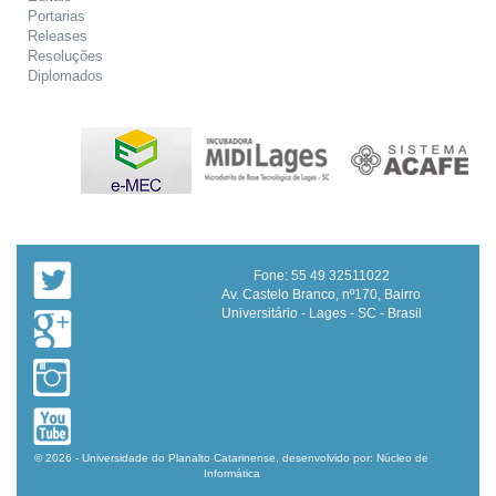
Portarias
Releases
Resoluções
Diplomados
Fone: 55 49 32511022
Av. Castelo Branco, nº170, Bairro
Universitário - Lages - SC - Brasil
© 2026 - Universidade do Planalto Catarinense, desenvolvido por: Núcleo de
Informática