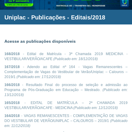
Uniplac
- Publicações - Editais/2018
Acesse as publicações disponíveis
168/2018
- Edital de Matrícula - 3ª Chamada 2019 MEDICINA -
VESTIBULAR/VERÃO/ACAFE
(Publicado em:
18/12/2018
)
167/2018
- Adendo ao Edital nº 164 - Vagas Remanescentes –
Complementação de Vagas do Vestibular de Verão/Uniplac – Calouros –
2019/1
(Publicado em:
17/12/2018
)
166/2018
- Resultado Final do processo de seleção e admissão ao
Programa de Pós-Graduação em Educação – Mestrado.
(Publicado em:
13/12/2018
)
165/2018
- EDITAL DE MATRÍCULA – 2ª CHAMADA 2019
VESTIBULAR/VERÃO/ACAFE - MEDICINA
(Publicado em:
12/12/2018
)
164/2018
- VAGAS REMANESCENTES - COMPLEMENTAÇÃO DE VAGAS
DO VESTIBULAR DE VERÃO/UNIPLAC – CALOUROS – 2019/1
(Publicado
em:
11/12/2018
)