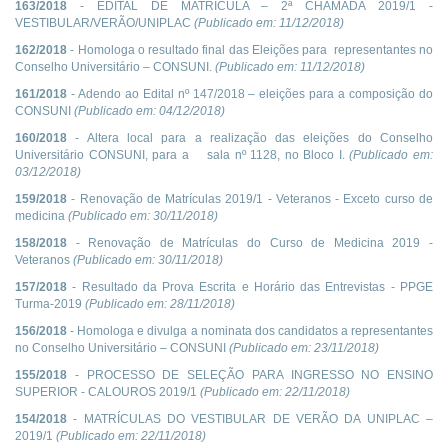
163/2018
- EDITAL DE MATRÍCULA – 2ª CHAMADA 2019/1 -
VESTIBULAR/VERÃO/UNIPLAC
(Publicado em:
11/12/2018
)
162/2018
- Homologa o resultado final das Eleições para representantes no
Conselho Universitário – CONSUNI.
(Publicado em:
11/12/2018
)
161/2018
- Adendo ao Edital nº 147/2018 – eleições para a composição do
CONSUNI
(Publicado em:
04/12/2018
)
160/2018
- Altera local para a realização das eleições do Conselho
Universitário CONSUNI, para a sala nº 1128, no Bloco I.
(Publicado em:
03/12/2018
)
159/2018
- Renovação de Matrículas 2019/1 - Veteranos - Exceto curso de
medicina
(Publicado em:
30/11/2018
)
158/2018
- Renovação de Matrículas do Curso de Medicina 2019 -
Veteranos
(Publicado em:
30/11/2018
)
157/2018
- Resultado da Prova Escrita e Horário das Entrevistas - PPGE
Turma-2019
(Publicado em:
28/11/2018
)
156/2018
- Homologa e divulga a nominata dos candidatos a representantes
no Conselho Universitário – CONSUNI
(Publicado em:
23/11/2018
)
155/2018
- PROCESSO DE SELEÇÃO PARA INGRESSO NO ENSINO
SUPERIOR - CALOUROS 2019/1
(Publicado em:
22/11/2018
)
154/2018
- MATRÍCULAS DO VESTIBULAR DE VERÃO DA UNIPLAC –
2019/1
(Publicado em:
22/11/2018
)