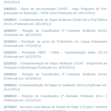
20/12/2013
)
236/2013
- Bolsa de pós-doutorado CAPES - vaga Programa de Pós-
graduação em Educação – PPGE 2014
(Publicado em:
18/12/2013
)
235/2013
- Complementação de Vagas Vestibular Direito Not e Eng.Elétrica
2014/1
(Publicado em:
18/12/2013
)
234/2013
- Relação de Classificados 4ª Chamada Vestibular 2014/1
(Publicado em:
18/12/2013
)
233/2013
- Resultado da prova de Proficiência em Língua Estrangeira
(Publicado em:
17/12/2013
)
232/2013
- Resultado PIBITI - CNPq - Suplementação edital 201-13
(Publicado em:
16/12/2013
)
231/2013
- Complementação de Vagas Vestibular 2014/1 - Engenharia de
Produção e Odontologia
(Publicado em:
16/12/2013
)
230/2013
- Relação de Classificados 3ª Chamada Vestibular 2014/1
(Publicado em:
16/12/2013
)
229/2013
- Complementação de Vagas do Vestibular 2014/1
(Publicado em:
11/12/2013
)
228/2013
- Relação de Classificados 2ª chamada Vestibular 2014- 1
(Publicado em:
11/12/2013
)
227/2013
- Inscrições para Bolsas de Estudo do Artigo 170 para o primeiro