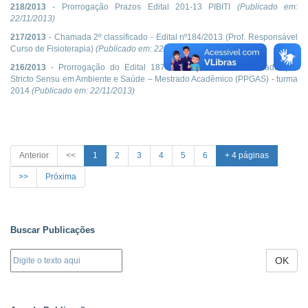
218/2013
- Prorrogação Prazos Edital 201-13 PIBITI
(Publicado em:
22/11/2013
)
217/2013
- Chamada 2º classificado - Edital nº184/2013 (Prof. Responsável
Curso de Fisioterapia)
(Publicado em:
22/11/2013
)
216/2013
- Prorrogação do Edital 187-13 Programa de Pós-Graduação
Stricto Sensu em Ambiente e Saúde – Mestrado Acadêmico (PPGAS) - turma
2014
(Publicado em:
22/11/2013
)
Anterior
<<
1
2
3
4
5
6
+ 4 páginas
>>
Próxima
Buscar Publicações
OK