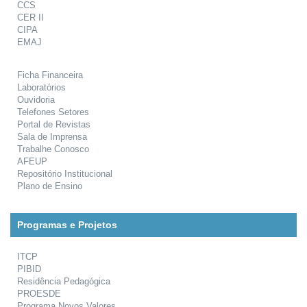
CCS
CER II
CIPA
EMAJ
Ficha Financeira
Laboratórios
Ouvidoria
Telefones Setores
Portal de Revistas
Sala de Imprensa
Trabalhe Conosco
AFEUP
Repositório Institucional
Plano de Ensino
Programas e Projetos
ITCP
PIBID
Residência Pedagógica
PROESDE
Programa Novos Valores