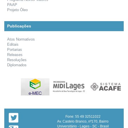
PAAP
Projeto Óleo
Publicações
Atos Normativos
Editais
Portarias
Releases
Resoluções
Diplomados
Fone: 55 49 32511022
Av. Castelo Branco, nº170, Bairro
Universitário - Lages - SC - Brasil