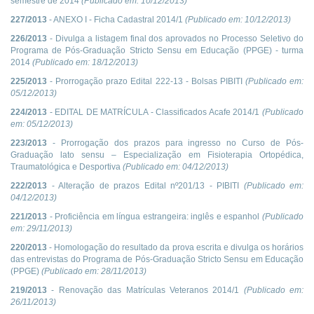
semestre de 2014
(Publicado em:
10/12/2013
)
227/2013
- ANEXO I - Ficha Cadastral 2014/1
(Publicado em:
10/12/2013
)
226/2013
- Divulga a listagem final dos aprovados no Processo Seletivo do
Programa de Pós-Graduação Stricto Sensu em Educação (PPGE) - turma
2014
(Publicado em:
18/12/2013
)
225/2013
- Prorrogação prazo Edital 222-13 - Bolsas PIBITI
(Publicado em:
05/12/2013
)
224/2013
- EDITAL DE MATRÍCULA - Classificados Acafe 2014/1
(Publicado
em:
05/12/2013
)
223/2013
- Prorrogação dos prazos para ingresso no Curso de Pós-
Graduação lato sensu – Especialização em Fisioterapia Ortopédica,
Traumatológica e Desportiva
(Publicado em:
04/12/2013
)
222/2013
- Alteração de prazos Edital nº201/13 - PIBITI
(Publicado em:
04/12/2013
)
221/2013
- Proficiência em língua estrangeira: inglês e espanhol
(Publicado
em:
29/11/2013
)
220/2013
- Homologação do resultado da prova escrita e divulga os horários
das entrevistas do Programa de Pós-Graduação Stricto Sensu em Educação
(PPGE)
(Publicado em:
28/11/2013
)
219/2013
- Renovação das Matrículas Veteranos 2014/1
(Publicado em:
26/11/2013
)