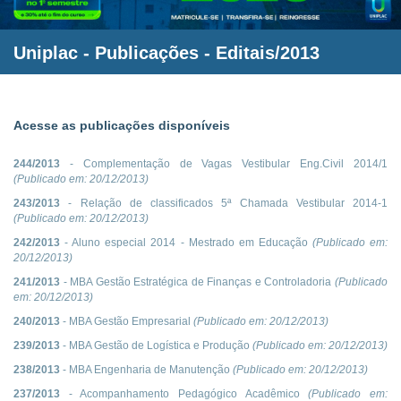
Uniplac
- Publicações - Editais/2013
Acesse as publicações disponíveis
244/2013
- Complementação de Vagas Vestibular Eng.Civil 2014/1
(Publicado em:
20/12/2013
)
243/2013
- Relação de classificados 5ª Chamada Vestibular 2014-1
(Publicado em:
20/12/2013
)
242/2013
- Aluno especial 2014 - Mestrado em Educação
(Publicado em:
20/12/2013
)
241/2013
- MBA Gestão Estratégica de Finanças e Controladoria
(Publicado
em:
20/12/2013
)
240/2013
- MBA Gestão Empresarial
(Publicado em:
20/12/2013
)
239/2013
- MBA Gestão de Logística e Produção
(Publicado em:
20/12/2013
)
238/2013
- MBA Engenharia de Manutenção
(Publicado em:
20/12/2013
)
237/2013
- Acompanhamento Pedagógico Acadêmico
(Publicado em: