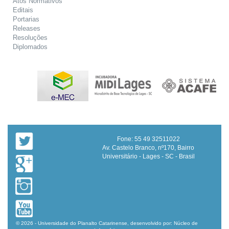
Atos Normativos
Editais
Portarias
Releases
Resoluções
Diplomados
Fone: 55 49 32511022
Av. Castelo Branco, nº170, Bairro
Universitário - Lages - SC - Brasil
© 2026 - Universidade do Planalto Catarinense, desenvolvido por: Núcleo de