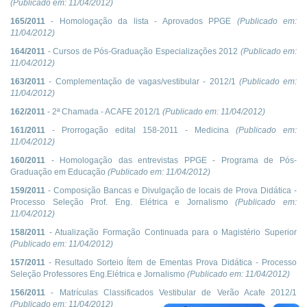
(Publicado em:
11/04/2012
)
165/2011
- Homologação da lista - Aprovados PPGE
(Publicado em:
11/04/2012
)
164/2011
- Cursos de Pós-Graduação Especializações 2012
(Publicado em:
11/04/2012
)
163/2011
- Complementação de vagas/vestibular - 2012/1
(Publicado em:
11/04/2012
)
162/2011
- 2ª Chamada - ACAFE 2012/1
(Publicado em:
11/04/2012
)
161/2011
- Prorrogação edital 158-2011 - Medicina
(Publicado em:
11/04/2012
)
160/2011
- Homologação das entrevistas PPGE - Programa de Pós-
Graduação em Educação
(Publicado em:
11/04/2012
)
159/2011
- Composição Bancas e Divulgação de locais de Prova Didática -
Processo Seleção Prof. Eng. Elétrica e Jornalismo
(Publicado em:
11/04/2012
)
158/2011
- Atualização Formação Continuada para o Magistério Superior
(Publicado em:
11/04/2012
)
157/2011
- Resultado Sorteio Ítem de Ementas Prova Didática - Processo
Seleção Professores Eng.Elétrica e Jornalismo
(Publicado em:
11/04/2012
)
156/2011
- Matrículas Classificados Vestibular de Verão Acafe 2012/1
(Publicado em:
11/04/2012
)