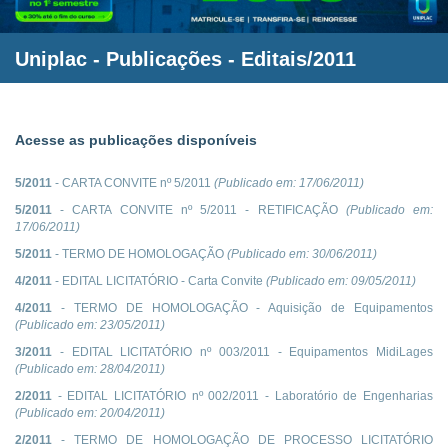
Uniplac
- Publicações - Editais/2011
Acesse as publicações disponíveis
5/2011
- CARTA CONVITE nº 5/2011
(Publicado em:
17/06/2011
)
5/2011
- CARTA CONVITE nº 5/2011 - RETIFICAÇÃO
(Publicado em:
17/06/2011
)
5/2011
- TERMO DE HOMOLOGAÇÃO
(Publicado em:
30/06/2011
)
4/2011
- EDITAL LICITATÓRIO - Carta Convite
(Publicado em:
09/05/2011
)
4/2011
- TERMO DE HOMOLOGAÇÃO - Aquisição de Equipamentos
(Publicado em:
23/05/2011
)
3/2011
- EDITAL LICITATÓRIO nº 003/2011 - Equipamentos MidiLages
(Publicado em:
28/04/2011
)
2/2011
- EDITAL LICITATÓRIO nº 002/2011 - Laboratório de Engenharias
(Publicado em:
20/04/2011
)
2/2011
- TERMO DE HOMOLOGAÇÃO DE PROCESSO LICITATÓRIO