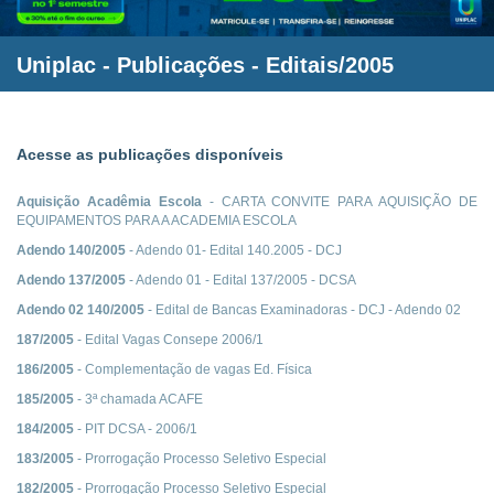
Uniplac
- Publicações - Editais/2005
Acesse as publicações disponíveis
Aquisição Acadêmia Escola
- CARTA CONVITE PARA AQUISIÇÃO DE
EQUIPAMENTOS PARA A ACADEMIA ESCOLA
Adendo 140/2005
- Adendo 01- Edital 140.2005 - DCJ
Adendo 137/2005
- Adendo 01 - Edital 137/2005 - DCSA
Adendo 02 140/2005
- Edital de Bancas Examinadoras - DCJ - Adendo 02
187/2005
- Edital Vagas Consepe 2006/1
186/2005
- Complementação de vagas Ed. Física
185/2005
- 3ª chamada ACAFE
184/2005
- PIT DCSA - 2006/1
183/2005
- Prorrogação Processo Seletivo Especial
182/2005
- Prorrogação Processo Seletivo Especial