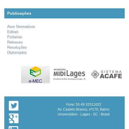
Publicações
Atos Normativos
Editais
Portarias
Releases
Resoluções
Diplomados
Fone: 55 49 32511022
Av. Castelo Branco, nº170, Bairro
Universitário - Lages - SC - Brasil