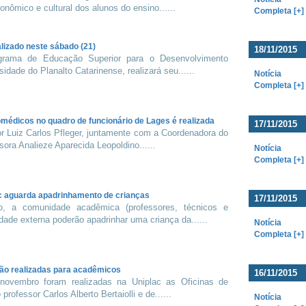
onômico e cultural dos alunos do ensino......
Completa [+]
lizado neste sábado (21)
18/11/2015
grama de Educação Superior para o Desenvolvimento
idade do Planalto Catarinense, realizará seu......
Notícia
Completa [+]
omédicos no quadro de funcionário de Lages é realizada
17/11/2015
or Luiz Carlos Pfleger, juntamente com a Coordenadora do
ora Analieze Aparecida Leopoldino......
Notícia
Completa [+]
c aguarda apadrinhamento de crianças
17/11/2015
, a comunidade acadêmica (professores, técnicos e
ade externa poderão apadrinhar uma criança da......
Notícia
Completa [+]
são realizadas para acadêmicos
16/11/2015
novembro foram realizadas na Uniplac as Oficinas de
professor Carlos Alberto Bertaiolli e de......
Notícia