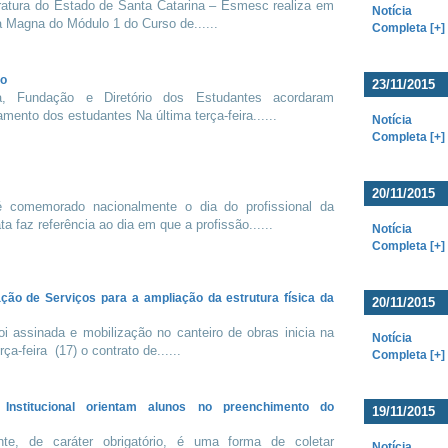
ratura do Estado de Santa Catarina – Esmesc realiza em
Notícia
a Magna do Módulo 1 do Curso de......
Completa [+]
do
23/11/2015
ia, Fundação e Diretório dos Estudantes acordaram
amento dos estudantes Na última terça-feira......
Notícia
Completa [+]
20/11/2015
comemorado nacionalmente o dia do profissional da
a faz referência ao dia em que a profissão......
Notícia
Completa [+]
ção de Serviços para a ampliação da estrutura física da
20/11/2015
 assinada e mobilização no canteiro de obras inicia na
Notícia
a-feira (17) o contrato de......
Completa [+]
 Institucional orientam alunos no preenchimento do
19/11/2015
te, de caráter obrigatório, é uma forma de coletar
Notícia