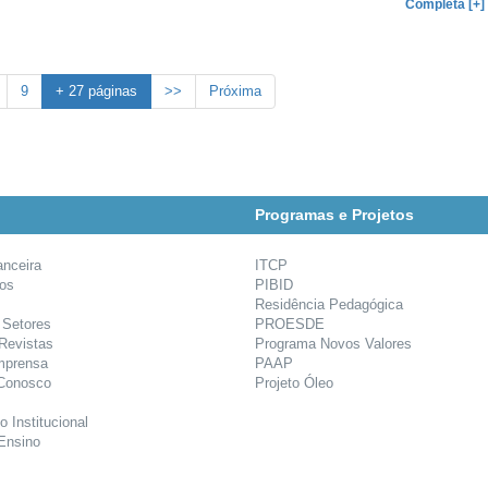
Completa [+]
9
+ 27 páginas
>>
Próxima
Programas e Projetos
anceira
ITCP
ios
PIBID
Residência Pedagógica
 Setores
PROESDE
 Revistas
Programa Novos Valores
mprensa
PAAP
 Conosco
Projeto Óleo
o Institucional
Ensino