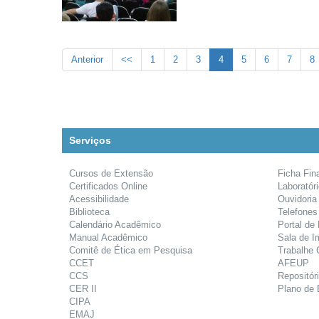
Anterior
<<
1
2
3
4
5
6
7
8
Serviços
Cursos de Extensão
Ficha Fin
Certificados Online
Laboratór
Acessibilidade
Ouvidoria
Biblioteca
Telefones
Calendário Acadêmico
Portal de
Manual Acadêmico
Sala de I
Comitê de Ética em Pesquisa
Trabalhe
CCET
AFEUP
CCS
Repositóri
CER II
Plano de 
CIPA
EMAJ