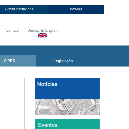
E-mail Institucional
Intranet
Contato
Uniplac In English
CIPED
Legislação