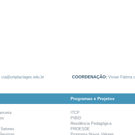
:
COORDENAÇÃO:
cia@uniplaclages.edu.br
Vivian Fátima d
Programas e Projetos
anceira
ITCP
ios
PIBID
Residência Pedagógica
 Setores
PROESDE
 Revistas
Programa Novos Valores