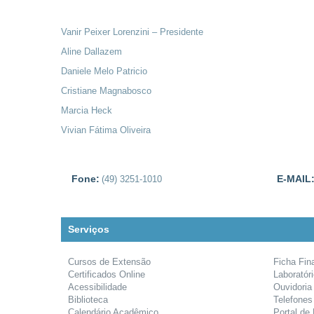
Vanir Peixer Lorenzini – Presidente
Aline Dallazem
Daniele Melo Patricio
Cristiane Magnabosco
Marcia Heck
Vivian Fátima Oliveira
Fone:
E-MAIL
(49) 3251-1010
Serviços
Cursos de Extensão
Ficha Fin
Certificados Online
Laboratór
Acessibilidade
Ouvidoria
Biblioteca
Telefones
Calendário Acadêmico
Portal de